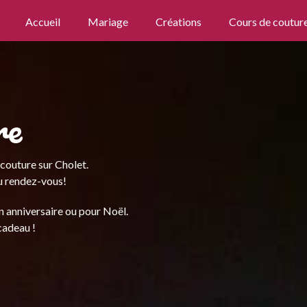
Primary
Accueil
Mariage
Créations
Cours de coutur
Menu
IQUE
ER
re
couture sur Cholet.
au rendez-vous!
n anniversaire ou pour Noël.
cadeau !