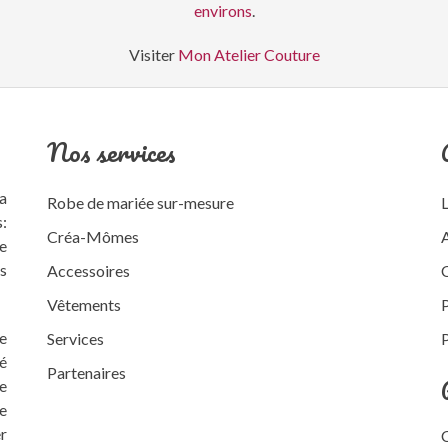
environs
.
Visiter
Mon Atelier Couture
Nos services
a
Robe de mariée sur-mesure
:
Créa-Mômes
re
rs
Accessoires
Vêtements
re
Services
P
té
Partenaires
e
le
r
C