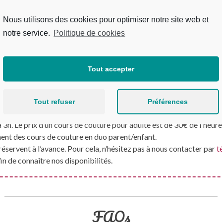
rtage avec vous
ouvrir ou vous
Nous utilisons des cookies pour optimiser notre site web et
ture.
notre service.
Politique de cookies
Tout accepter
Ce qu’il faut savoir sur nos cours de couture
Tout refuser
Préférences
La Boutique Atelier sont des cours particuliers.
3h. Le prix d’un cours de couture pour adulte est de 30€ de l'heure
nt des cours de couture en duo parent/enfant.
réservent à l’avance. Pour cela, n’hésitez pas à nous contacter par
t
in de connaître nos disponibilités.
FAQs